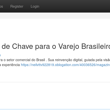
ps
Register
Login
 de Chave para o Varejo Brasileir
s
 o setor comercial do Brasil . Sua reinvenção digital, guiada pela visã
a experiência
https://neilvttv922819.oblogation.com/40036526/magazine