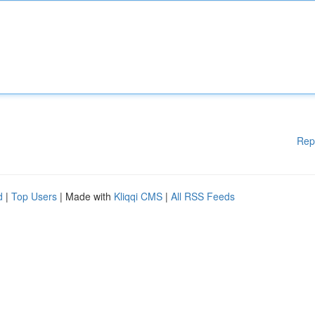
Rep
d
|
Top Users
| Made with
Kliqqi CMS
|
All RSS Feeds