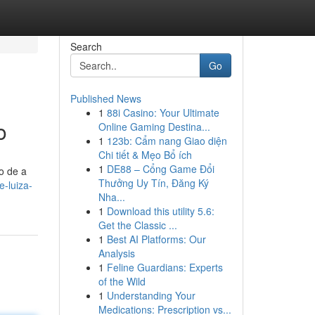
Search
Go
Published News
1
88i Casino: Your Ultimate
o
Online Gaming Destina...
1
123b: Cẩm nang Giao diện
Chi tiết & Mẹo Bổ ích
1
DE88 – Cổng Game Đổi
o de a
Thưởng Uy Tín, Đăng Ký
-luiza-
Nha...
1
Download this utility 5.6:
Get the Classic ...
1
Best AI Platforms: Our
Analysis
1
Feline Guardians: Experts
of the Wild
1
Understanding Your
Medications: Prescription vs...