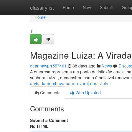
Home
classifylist
Home
New
Submit
Grou
Home
1
Magazine Luiza: A Virada
deannawprr557401
88 days ago
News
Discus
A empresa representa um ponto de inflexão crucial para
senhora Luiza , demonstrou como é possível renovar 
a-virada-de-chave-para-o-varejo-brasileiro
Comments
Who Upvoted
Comments
Submit a Comment
No HTML