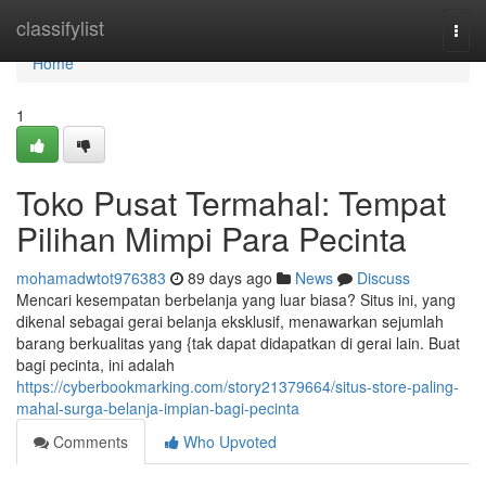
Home
classifylist
Togg
navi
Home
1
Toko Pusat Termahal: Tempat
Pilihan Mimpi Para Pecinta
mohamadwtot976383
89 days ago
News
Discuss
Mencari kesempatan berbelanja yang luar biasa? Situs ini, yang
dikenal sebagai gerai belanja eksklusif, menawarkan sejumlah
barang berkualitas yang {tak dapat didapatkan di gerai lain. Buat
bagi pecinta, ini adalah
https://cyberbookmarking.com/story21379664/situs-store-paling-
mahal-surga-belanja-impian-bagi-pecinta
Comments
Who Upvoted