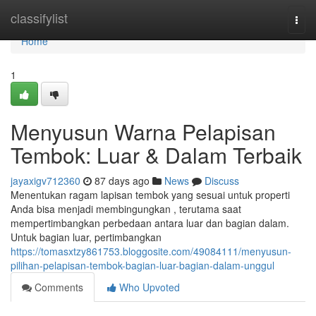
Home
classifylist
Togg
navi
Home
1
Menyusun Warna Pelapisan
Tembok: Luar & Dalam Terbaik
jayaxigv712360
87 days ago
News
Discuss
Menentukan ragam lapisan tembok yang sesuai untuk properti
Anda bisa menjadi membingungkan , terutama saat
mempertimbangkan perbedaan antara luar dan bagian dalam.
Untuk bagian luar, pertimbangkan
https://tomasxtzy861753.bloggosite.com/49084111/menyusun-
pilihan-pelapisan-tembok-bagian-luar-bagian-dalam-unggul
Comments
Who Upvoted