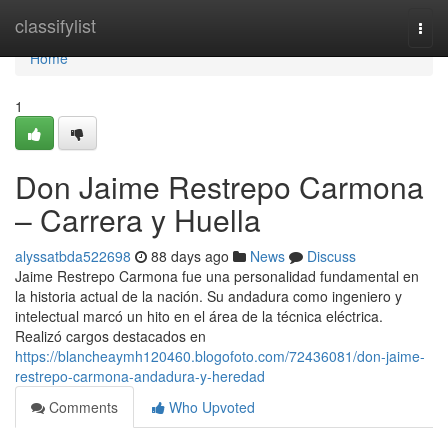
Home
classifylist
Togg
navi
Home
1
Don Jaime Restrepo Carmona
– Carrera y Huella
alyssatbda522698
88 days ago
News
Discuss
Jaime Restrepo Carmona fue una personalidad fundamental en
la historia actual de la nación. Su andadura como ingeniero y
intelectual marcó un hito en el área de la técnica eléctrica.
Realizó cargos destacados en
https://blancheaymh120460.blogofoto.com/72436081/don-jaime-
restrepo-carmona-andadura-y-heredad
Comments
Who Upvoted