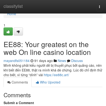
Home
classifylist
Togg
navi
Home
1
EE88: Your greatest on the
web On line casino location
mayandfs051184
91 days ago
News
Discuss
Mình không phải kiểu người dễ bị thuyết phục bởi quảng cáo, nên
khi biết đến EE88, thật ra mình khá dè chừng. Lúc đó chỉ định thử
cho biết, vì từng “dính” vài
https://ee88c.art/
Comments
Who Upvoted
Comments
Submit a Comment