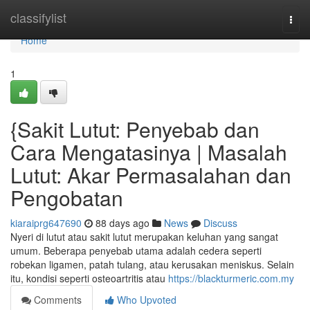
Home
classifylist
Togg
navi
Home
1
{Sakit Lutut: Penyebab dan
Cara Mengatasinya | Masalah
Lutut: Akar Permasalahan dan
Pengobatan
kiaraiprg647690
88 days ago
News
Discuss
Nyeri di lutut atau sakit lutut merupakan keluhan yang sangat
umum. Beberapa penyebab utama adalah cedera seperti
robekan ligamen, patah tulang, atau kerusakan meniskus. Selain
itu, kondisi seperti osteoartritis atau
https://blackturmeric.com.my
Comments
Who Upvoted