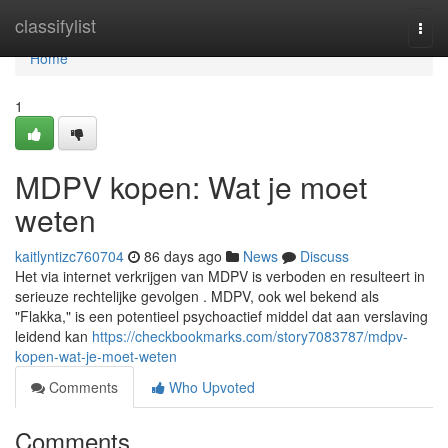
Home
classifylist
Togg
navi
Home
1
MDPV kopen: Wat je moet
weten
kaitlyntizc760704
86 days ago
News
Discuss
Het via internet verkrijgen van MDPV is verboden en resulteert in
serieuze rechtelijke gevolgen . MDPV, ook wel bekend als
"Flakka," is een potentieel psychoactief middel dat aan verslaving
leidend kan
https://checkbookmarks.com/story7083787/mdpv-
kopen-wat-je-moet-weten
Comments
Who Upvoted
Comments