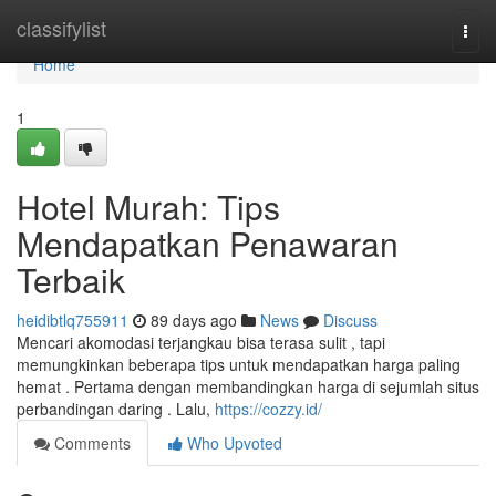
Home
classifylist
Togg
navi
Home
1
Hotel Murah: Tips
Mendapatkan Penawaran
Terbaik
heidibtlq755911
89 days ago
News
Discuss
Mencari akomodasi terjangkau bisa terasa sulit , tapi
memungkinkan beberapa tips untuk mendapatkan harga paling
hemat . Pertama dengan membandingkan harga di sejumlah situs
perbandingan daring . Lalu,
https://cozzy.id/
Comments
Who Upvoted