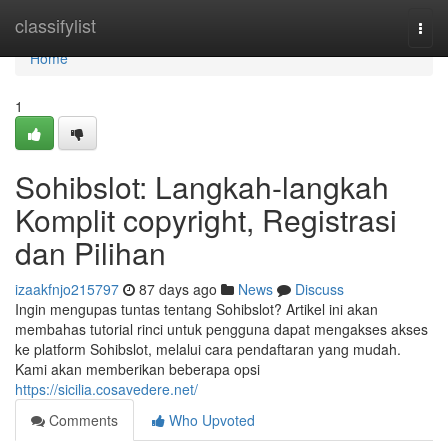
Home
classifylist
Togg
navi
Home
1
Sohibslot: Langkah-langkah
Komplit copyright, Registrasi
dan Pilihan
izaakfnjo215797
87 days ago
News
Discuss
Ingin mengupas tuntas tentang Sohibslot? Artikel ini akan
membahas tutorial rinci untuk pengguna dapat mengakses akses
ke platform Sohibslot, melalui cara pendaftaran yang mudah.
Kami akan memberikan beberapa opsi
https://sicilia.cosavedere.net/
Comments
Who Upvoted