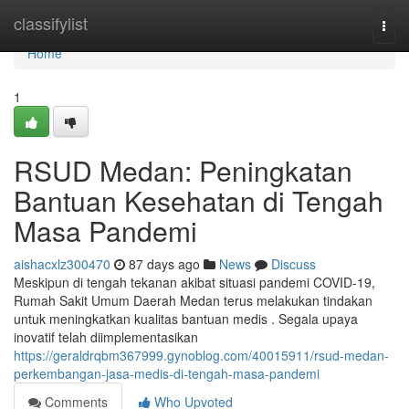
Home
classifylist
Togg
navi
Home
1
RSUD Medan: Peningkatan
Bantuan Kesehatan di Tengah
Masa Pandemi
aishacxlz300470
87 days ago
News
Discuss
Meskipun di tengah tekanan akibat situasi pandemi COVID-19,
Rumah Sakit Umum Daerah Medan terus melakukan tindakan
untuk meningkatkan kualitas bantuan medis . Segala upaya
inovatif telah diimplementasikan
https://geraldrqbm367999.gynoblog.com/40015911/rsud-medan-
perkembangan-jasa-medis-di-tengah-masa-pandemi
Comments
Who Upvoted