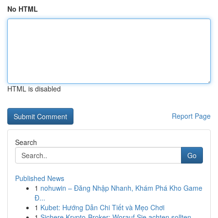
No HTML
HTML is disabled
Report Page
Search
Go
Published News
1
nohuwin – Đăng Nhập Nhanh, Khám Phá Kho Game
Đ...
1
Kubet: Hướng Dẫn Chi Tiết và Mẹo Chơi
1
Sichere Krypto-Broker: Worauf Sie achten sollten