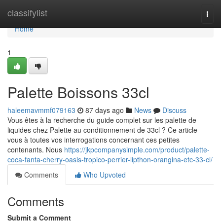
Home
classifylist
Togg
navi
Home
1
Palette Boissons 33cl
haleemavmmf079163
87 days ago
News
Discuss
Vous êtes à la recherche du guide complet sur les palette de
liquides chez Palette au conditionnement de 33cl ? Ce article
vous à toutes vos interrogations concernant ces petites
contenants. Nous
https://jkpcompanysimple.com/product/palette-
coca-fanta-cherry-oasis-tropico-perrier-lipthon-orangina-etc-33-cl/
Comments
Who Upvoted
Comments
Submit a Comment