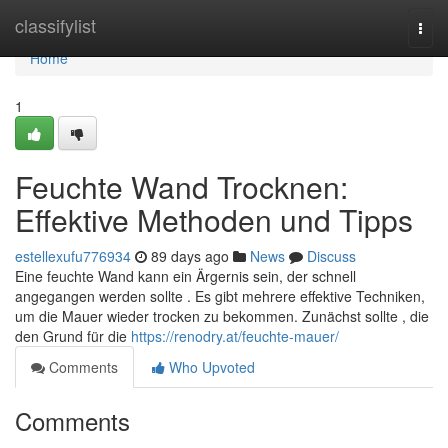
Home
classifylist
Togg
navi
Home
1
Feuchte Wand Trocknen:
Effektive Methoden und Tipps
estellexufu776934
89 days ago
News
Discuss
Eine feuchte Wand kann ein Ärgernis sein, der schnell
angegangen werden sollte . Es gibt mehrere effektive Techniken,
um die Mauer wieder trocken zu bekommen. Zunächst sollte , die
den Grund für die
https://renodry.at/feuchte-mauer/
Comments
Who Upvoted
Comments