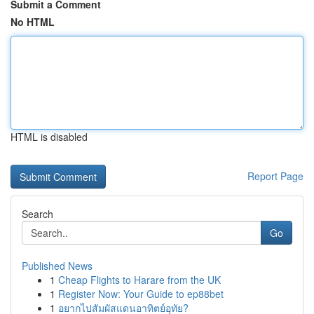
Submit a Comment
No HTML
HTML is disabled
Report Page
Search
Go
Published News
1
Cheap Flights to Harare from the UK
1
Register Now: Your Guide to ep88bet
1
อยากไปสัมผัสแดนอาทิตย์อุทัย?