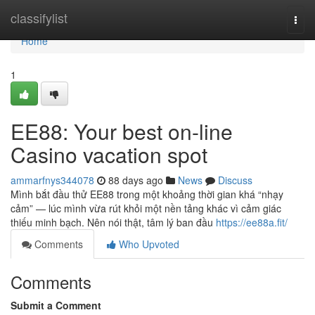
Home
classifylist
Togg
navi
Home
1
EE88: Your best on-line
Casino vacation spot
ammarfnys344078
88 days ago
News
Discuss
Mình bắt đầu thử EE88 trong một khoảng thời gian khá “nhạy
cảm” — lúc mình vừa rút khỏi một nền tảng khác vì cảm giác
thiếu minh bạch. Nên nói thật, tâm lý ban đầu
https://ee88a.fit/
Comments
Who Upvoted
Comments
Submit a Comment