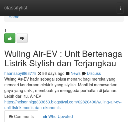
Home
classifylist
Togg
navi
Home
1
Wuling Air-EV : Unit Bertenaga
Listrik Stylish dan Terjangkau
haarisabyi868778
86 days ago
News
Discuss
Wuling Air-EV hadir sebagai solusi menarik bagi mereka yang
mencari kendaraan elektrik yang stylish. Mobil ini menawarkan
gaya yang unik , membuatnya menggoda perhatian di jalanan.
Lebih dari itu, Air-EV
https://nelsonnlqg833853.blogstival.com/62826400/wuling-air-ev-
unit-listrik-modis-dan-ekonomis
Comments
Who Upvoted