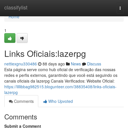
Home
classifylist
Togg
navi
Home
1
Links Oficiais:lazerpg
nettiexgnu330486
88 days ago
News
Discuss
Esta página serve como hub oficial de verificação das nossas
redes e perfis externos, garantindo que você está seguindo os
canais oficiais da lazerpg Canais Verificados: Website Oficial:
https://lillibbag982515.blogunteer.com/38835408/links-oficiais-
lazerpg
Comments
Who Upvoted
Comments
Submit a Comment