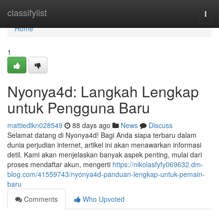
Home
classifylist
Togg
navi
Home
1
Nyonya4d: Langkah Lengkap
untuk Pengguna Baru
mattiedlkn028549
88 days ago
News
Discuss
Selamat datang di Nyonya4d! Bagi Anda siapa terbaru dalam
dunia perjudian internet, artikel ini akan menawarkan informasi
detil. Kami akan menjelaskan banyak aspek penting, mulai dari
proses mendaftar akun, mengerti
https://nikolasfyfy069632.dm-
blog.com/41559743/nyonya4d-panduan-lengkap-untuk-pemain-
baru
Comments
Who Upvoted