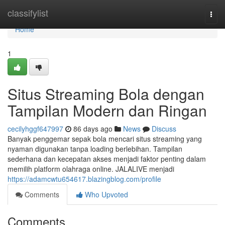
Home
classifylist
Togg
navi
Home
1
Situs Streaming Bola dengan
Tampilan Modern dan Ringan
cecilyhggf647997
86 days ago
News
Discuss
Banyak penggemar sepak bola mencari situs streaming yang
nyaman digunakan tanpa loading berlebihan. Tampilan
sederhana dan kecepatan akses menjadi faktor penting dalam
memilih platform olahraga online. JALALIVE menjadi
https://adamcwtu654617.blazingblog.com/profile
Comments
Who Upvoted
Comments