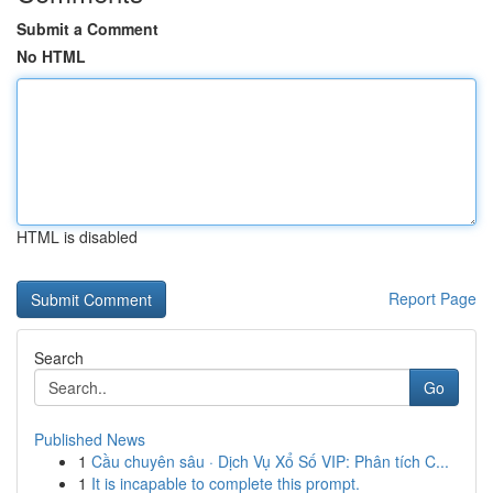
Submit a Comment
No HTML
HTML is disabled
Report Page
Search
Go
Published News
1
Cầu chuyên sâu · Dịch Vụ Xổ Số VIP: Phân tích C...
1
It is incapable to complete this prompt.