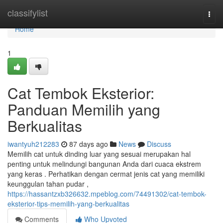
Home
classifylist
Togg
navi
Home
1
Cat Tembok Eksterior:
Panduan Memilih yang
Berkualitas
iwantyuh212283
87 days ago
News
Discuss
Memilih cat untuk dinding luar yang sesuai merupakan hal
penting untuk melindungi bangunan Anda dari cuaca ekstrem
yang keras . Perhatikan dengan cermat jenis cat yang memiliki
keunggulan tahan pudar ,
https://hassantzxb326632.mpeblog.com/74491302/cat-tembok-
eksterior-tips-memilih-yang-berkualitas
Comments
Who Upvoted