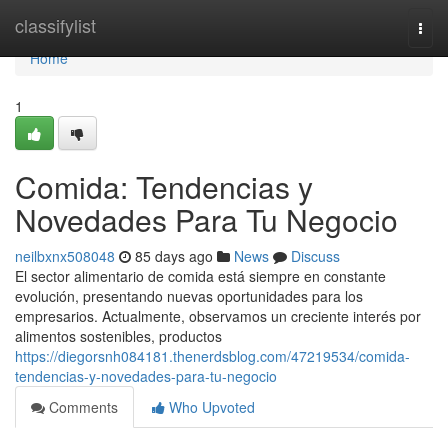
Home
classifylist
Togg
navi
Home
1
Comida: Tendencias y
Novedades Para Tu Negocio
neilbxnx508048
85 days ago
News
Discuss
El sector alimentario de comida está siempre en constante
evolución, presentando nuevas oportunidades para los
empresarios. Actualmente, observamos un creciente interés por
alimentos sostenibles, productos
https://diegorsnh084181.thenerdsblog.com/47219534/comida-
tendencias-y-novedades-para-tu-negocio
Comments
Who Upvoted