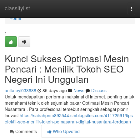
Home
classifylist
Togg
navi
Home
1
Kunci Sukses Optimasi Mesin
Pencari : Menilik Tokoh SEO
Negeri Ini Unggulan
anitateyi033688
85 days ago
News
Discuss
Untuk mendapatkan performa maksimal di internet, penting untuk
memahami teknik oleh sejumlah pakar Optimasi Mesin Pencari
Nusantara . Para profesional tersebut seringkali sebagai pionir
inovasi
https://sairahpnm892544.smblogsites.com/41172591/tips-
efektif-seo-menilik-tokoh-pemasaran-digital-nusantara-terdepan
Comments
Who Upvoted