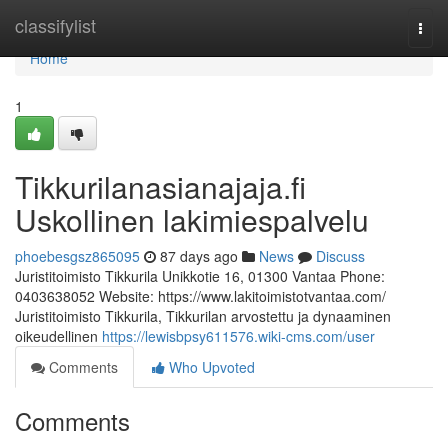
Home
classifylist
Togg
navi
Home
1
Tikkurilanasianajaja.fi
Uskollinen lakimiespalvelu
phoebesgsz865095
87 days ago
News
Discuss
Juristitoimisto Tikkurila Unikkotie 16, 01300 Vantaa Phone:
0403638052 Website: https://www.lakitoimistotvantaa.com/
Juristitoimisto Tikkurila, Tikkurilan arvostettu ja dynaaminen
oikeudellinen
https://lewisbpsy611576.wiki-cms.com/user
Comments
Who Upvoted
Comments