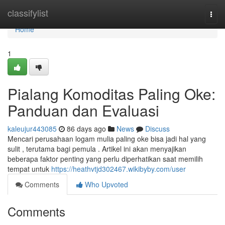
Home
classifylist
Togg
navi
Home
1
Pialang Komoditas Paling Oke:
Panduan dan Evaluasi
kaleujur443085
86 days ago
News
Discuss
Mencari perusahaan logam mulia paling oke bisa jadi hal yang
sulit , terutama bagi pemula . Artikel ini akan menyajikan
beberapa faktor penting yang perlu diperhatikan saat memilih
tempat untuk
https://heathvtjd302467.wikibyby.com/user
Comments
Who Upvoted
Comments