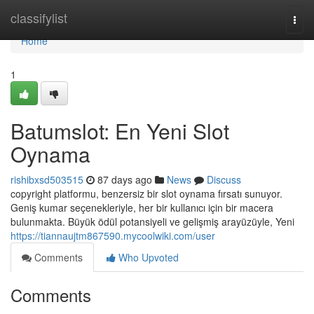
Home
classifylist
Togg
navi
Home
1
Batumslot: En Yeni Slot
Oynama
rishibxsd503515
87 days ago
News
Discuss
copyright platformu, benzersiz bir slot oynama fırsatı sunuyor.
Geniş kumar seçenekleriyle, her bir kullanıcı için bir macera
bulunmakta. Büyük ödül potansiyeli ve gelişmiş arayüzüyle, Yeni
https://tiannaujtm867590.mycoolwiki.com/user
Comments
Who Upvoted
Comments