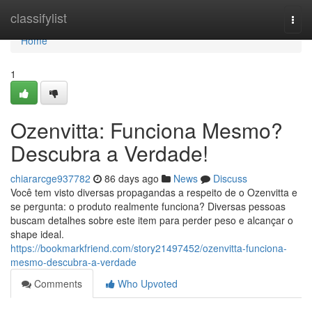
Home
classifylist
Togg
navi
Home
1
Ozenvitta: Funciona Mesmo?
Descubra a Verdade!
chiararcge937782
86 days ago
News
Discuss
Você tem visto diversas propagandas a respeito de o Ozenvitta e
se pergunta: o produto realmente funciona? Diversas pessoas
buscam detalhes sobre este item para perder peso e alcançar o
shape ideal.
https://bookmarkfriend.com/story21497452/ozenvitta-funciona-
mesmo-descubra-a-verdade
Comments
Who Upvoted