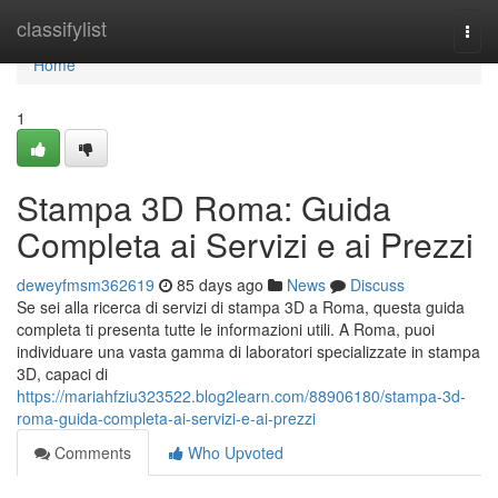
Home
classifylist
Togg
navi
Home
1
Stampa 3D Roma: Guida
Completa ai Servizi e ai Prezzi
deweyfmsm362619
85 days ago
News
Discuss
Se sei alla ricerca di servizi di stampa 3D a Roma, questa guida
completa ti presenta tutte le informazioni utili. A Roma, puoi
individuare una vasta gamma di laboratori specializzate in stampa
3D, capaci di
https://mariahfziu323522.blog2learn.com/88906180/stampa-3d-
roma-guida-completa-ai-servizi-e-ai-prezzi
Comments
Who Upvoted