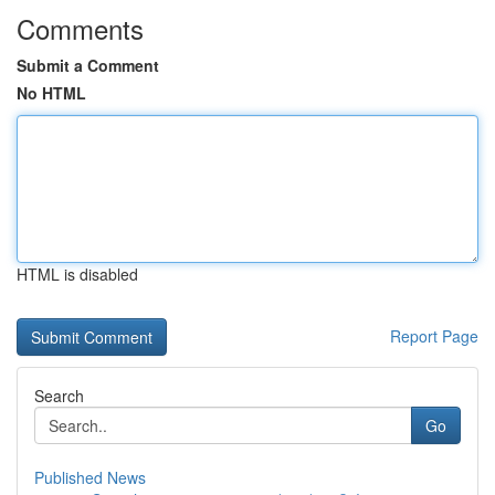
Comments
Submit a Comment
No HTML
HTML is disabled
Report Page
Search
Go
Published News