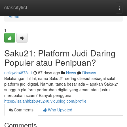
Home
classifylist
Togg
navi
Home
1
Saku21: Platform Judi Daring
Populer atau Penipuan?
neilqwie487311
87 days ago
News
Discuss
Belakangan ini ini, nama Saku 21 sering disebut sebagai salah
platform judi digital. Namun, tanda besar ada – apakah Saku-21
sungguh platform pertaruhan digital yang aman atau justru
merupakan scam? Banyak pengguna
https://isaiahhbzb845240.vidublog.com/profile
Comments
Who Upvoted
Comments