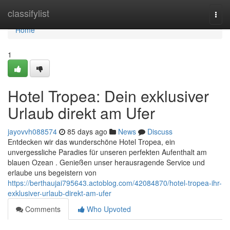
Home
classifylist
Togg
navi
Home
1
Hotel Tropea: Dein exklusiver
Urlaub direkt am Ufer
jayovvh088574
85 days ago
News
Discuss
Entdecken wir das wunderschöne Hotel Tropea, ein
unvergessliche Paradies für unseren perfekten Aufenthalt am
blauen Ozean . Genießen unser herausragende Service und
erlaube uns begeistern von
https://berthaujai795643.actoblog.com/42084870/hotel-tropea-ihr-
exklusiver-urlaub-direkt-am-ufer
Comments
Who Upvoted