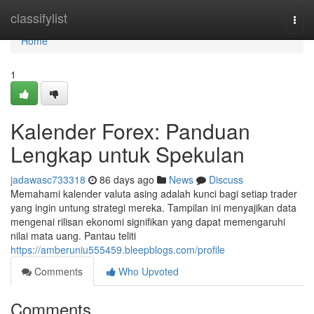
Home
classifylist
Togg
navi
Home
1
Kalender Forex: Panduan
Lengkap untuk Spekulan
jadawasc733318
86 days ago
News
Discuss
Memahami kalender valuta asing adalah kunci bagi setiap trader
yang ingin untung strategi mereka. Tampilan ini menyajikan data
mengenai rilisan ekonomi signifikan yang dapat memengaruhi
nilai mata uang. Pantau teliti
https://amberuniu555459.bleepblogs.com/profile
Comments
Who Upvoted
Comments