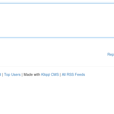
Rep
d
|
Top Users
| Made with
Kliqqi CMS
|
All RSS Feeds