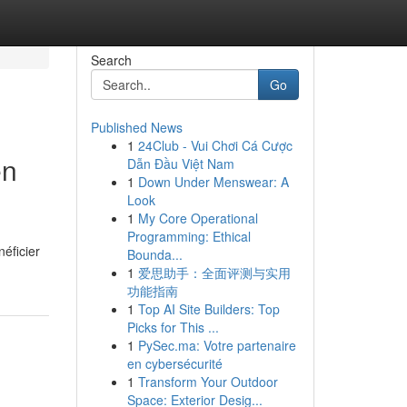
Search
Go
Published News
1
24Club - Vui Chơi Cá Cược
en
Dẫn Đầu Việt Nam
1
Down Under Menswear: A
Look
1
My Core Operational
Programming: Ethical
néficier
Bounda...
1
爱思助手：全面评测与实用
功能指南
1
Top AI Site Builders: Top
Picks for This ...
1
PySec.ma: Votre partenaire
en cybersécurité
1
Transform Your Outdoor
Space: Exterior Desig...