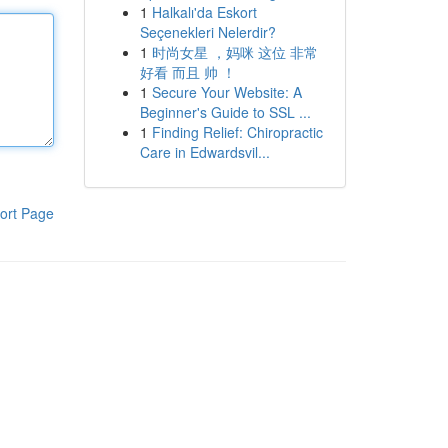
1
Halkalı'da Eskort
Seçenekleri Nelerdir?
1
时尚女星 ，妈咪 这位 非常
好看 而且 帅 ！
1
Secure Your Website: A
Beginner's Guide to SSL ...
1
Finding Relief: Chiropractic
Care in Edwardsvil...
ort Page