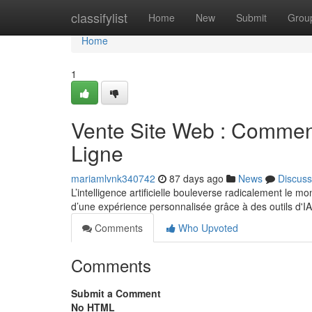
Home
classifylist
Home
New
Submit
Grou
Home
1
Vente Site Web : Comment
Ligne
mariamlvnk340742
87 days ago
News
Discuss
L’intelligence artificielle bouleverse radicalement le 
d’une expérience personnalisée grâce à des outils d'I
Comments
Who Upvoted
Comments
Submit a Comment
No HTML