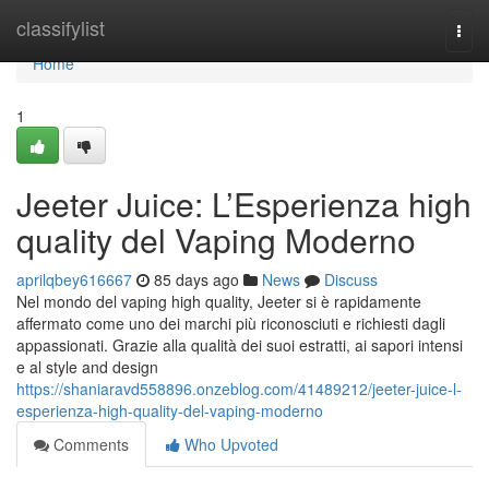
Home
classifylist
Togg
navi
Home
1
Jeeter Juice: L’Esperienza high
quality del Vaping Moderno
aprilqbey616667
85 days ago
News
Discuss
Nel mondo del vaping high quality, Jeeter si è rapidamente
affermato come uno dei marchi più riconosciuti e richiesti dagli
appassionati. Grazie alla qualità dei suoi estratti, ai sapori intensi
e al style and design
https://shaniaravd558896.onzeblog.com/41489212/jeeter-juice-l-
esperienza-high-quality-del-vaping-moderno
Comments
Who Upvoted