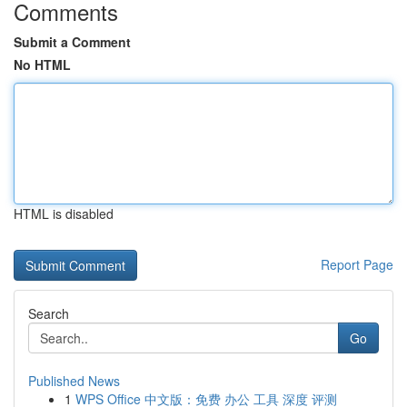
Comments
Submit a Comment
No HTML
HTML is disabled
Report Page
Search
Go
Published News
1
WPS Office 中文版：免费 办公 工具 深度 评测