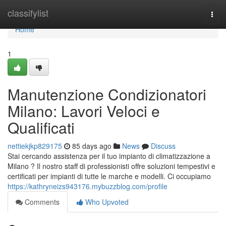
Home
classifylist
Togg
navi
Home
1
Manutenzione Condizionatori
Milano: Lavori Veloci e
Qualificati
nettiekjkp829175
85 days ago
News
Discuss
Stai cercando assistenza per il tuo impianto di climatizzazione a
Milano ? Il nostro staff di professionisti offre soluzioni tempestivi e
certificati per impianti di tutte le marche e modelli. Ci occupiamo
https://kathryneizs943176.mybuzzblog.com/profile
Comments
Who Upvoted