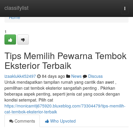
Home
classifylist
Togg
navi
Home
1
Tips Memilih Pewarna Tembok
Eksterior Terbaik
izaaklukk452497
84 days ago
News
Discuss
Untuk mendapatkan tampilan rumah yang cantik dan awet ,
pemilihan cat tembok eksterior sangatlah penting . Pikirkan
beberapa aspek penting, seperti jenis cat yang cocok dengan
kondisi setempat. Pilih cat
https://monicamtij675920.bluxeblog.com/73304479/tips-memilih-
cat-tembok-eksterior-terbaik
Comments
Who Upvoted