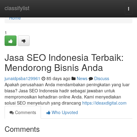
Home
classifylist
Togg
navi
Home
1
Jasa SEO Indonesia Terbaik:
Mendorong Bisnis Anda
junaidpsba129961
85 days ago
News
Discuss
Apakah perusahaan Anda mendambakan peningkatan yang luar
biasa? Jasa SEO Indonesia hadir sebagai jawaban untuk
mempromosikan kehadiran online Anda. Kami menyediakan
solusi SEO menyeluruh yang dirancang
https://ideaxdigital.com
Comments
Who Upvoted
Comments