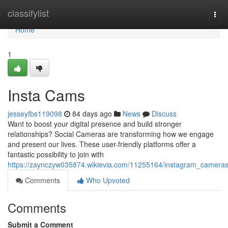
Home
classifylist
Tog
navi
Home
1
Insta Cams
jesseyfbs119098
84 days ago
News
Discuss
Want to boost your digital presence and build stronger
relationships? Social Cameras are transforming how we engage
and present our lives. These user-friendly platforms offer a
fantastic possibility to join with
https://zaynczyw035874.wikievia.com/11255164/instagram_camera
Comments
Who Upvoted
Comments
Submit a Comment