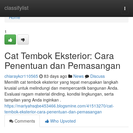
Home
classifylist
Togg
navi
Home
1
Cat Tembok Eksterior: Cara
Penentuan dan Pemasangan
chiaraykcr110565
83 days ago
News
Discuss
Memilih cat tembok eksterior yang tepat merupakan langkah
krusial untuk melindungi dan mempercantik bangunan Anda.
Evaluasi ragam material dinding, kondisi lingkungan, serta
tampilan yang Anda inginkan .
https://mariyahsqbe453466.blogsmine.com/41513270/cat-
tembok-eksterior-cara-penentuan-dan-pemasangan
Comments
Who Upvoted