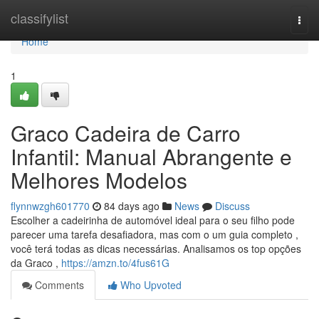
Home
classifylist
Togg
navi
Home
1
Graco Cadeira de Carro
Infantil: Manual Abrangente e
Melhores Modelos
flynnwzgh601770
84 days ago
News
Discuss
Escolher a cadeirinha de automóvel ideal para o seu filho pode
parecer uma tarefa desafiadora, mas com o um guia completo ,
você terá todas as dicas necessárias. Analisamos os top opções
da Graco ,
https://amzn.to/4fus61G
Comments
Who Upvoted