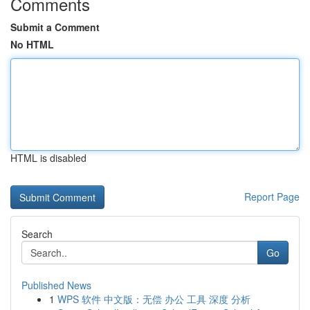
Comments
Submit a Comment
No HTML
HTML is disabled
Report Page
Search
Go
Published News
1
WPS 软件 中文版：无偿 办公 工具 深度 分析