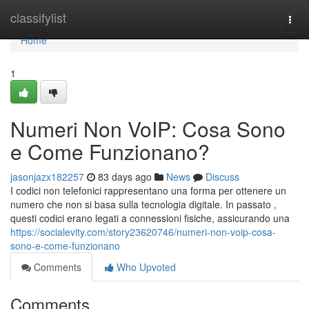
Home
classifylist
Togg
navi
Home
1
Numeri Non VoIP: Cosa Sono
e Come Funzionano?
jasonjazx182257
83 days ago
News
Discuss
I codici non telefonici rappresentano una forma per ottenere un
numero che non si basa sulla tecnologia digitale. In passato ,
questi codici erano legati a connessioni fisiche, assicurando una
https://socialevity.com/story23620746/numeri-non-voip-cosa-
sono-e-come-funzionano
Comments
Who Upvoted
Comments