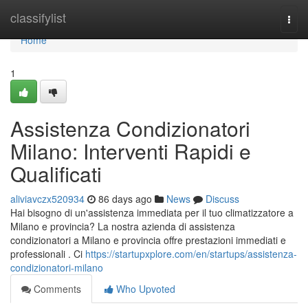
Home
classifylist
Togg
navi
Home
1
Assistenza Condizionatori
Milano: Interventi Rapidi e
Qualificati
aliviavczx520934
86 days ago
News
Discuss
Hai bisogno di un'assistenza immediata per il tuo climatizzatore a
Milano e provincia? La nostra azienda di assistenza
condizionatori a Milano e provincia offre prestazioni immediati e
professionali . Ci
https://startupxplore.com/en/startups/assistenza-
condizionatori-milano
Comments
Who Upvoted