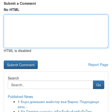
Submit a Comment
No HTML
HTML is disabled
Report Page
Search
Go
Published News
1
Бърз домашен майстор във Варна: Подходящи
реш...
1
Sa Gaming บาคาร่า: คู่มือเริ่มต้นสำหรับมือใหม่