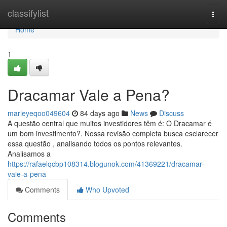
Home
classifylist
Togg
navi
Home
1
Dracamar Vale a Pena?
marleyeqoo049604
84 days ago
News
Discuss
A questão central que muitos investidores têm é: O Dracamar é
um bom investimento?. Nossa revisão completa busca esclarecer
essa questão , analisando todos os pontos relevantes.
Analisamos a
https://rafaelqcbp108314.blogunok.com/41369221/dracamar-
vale-a-pena
Comments
Who Upvoted
Comments