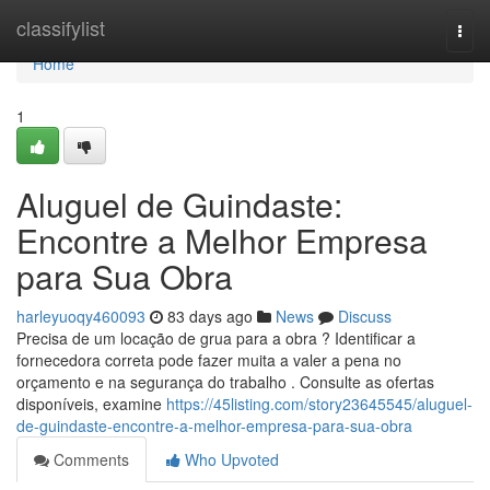
Home
classifylist
Togg
navi
Home
1
Aluguel de Guindaste:
Encontre a Melhor Empresa
para Sua Obra
harleyuoqy460093
83 days ago
News
Discuss
Precisa de um locação de grua para a obra ? Identificar a
fornecedora correta pode fazer muita a valer a pena no
orçamento e na segurança do trabalho . Consulte as ofertas
disponíveis, examine
https://45listing.com/story23645545/aluguel-
de-guindaste-encontre-a-melhor-empresa-para-sua-obra
Comments
Who Upvoted