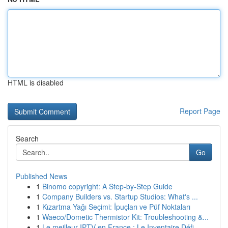
HTML is disabled
Report Page
Search
Go
Published News
1
Binomo copyright: A Step-by-Step Guide
1
Company Builders vs. Startup Studios: What's ...
1
Kızartma Yağı Seçimi: İpuçları ve Püf Noktaları
1
Waeco/Dometic Thermistor Kit: Troubleshooting &...
1
Le meilleur IPTV en France : Le Inventaire Défi...