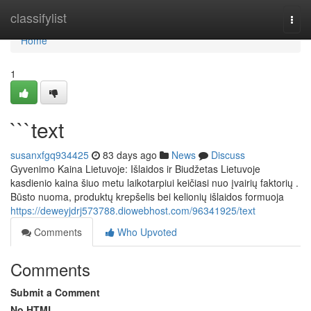
Home
classifylist
Togg
navi
Home
1
```text
susanxfgq934425
83 days ago
News
Discuss
Gyvenimo Kaina Lietuvoje: Išlaidos ir Biudžetas Lietuvoje
kasdienio kaina šiuo metu laikotarpiui keičiasi nuo įvairių faktorių .
Būsto nuoma, produktų krepšelis bei kelionių išlaidos formuoja
https://deweyjdrj573788.diowebhost.com/96341925/text
Comments
Who Upvoted
Comments
Submit a Comment
No HTML