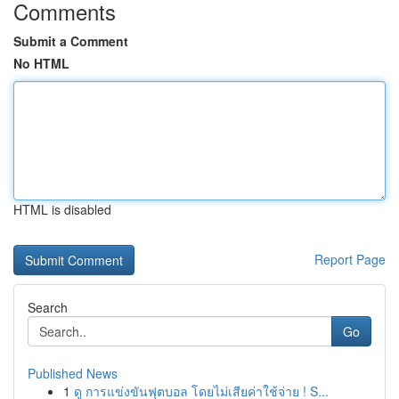
Comments
Submit a Comment
No HTML
HTML is disabled
Report Page
Search
Go
Published News
1
ดู การแข่งขันฟุตบอล โดยไม่เสียค่าใช้จ่าย ! S...