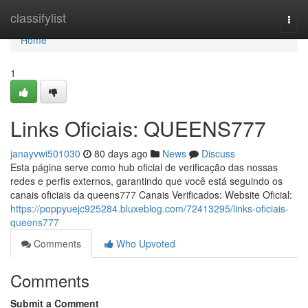
Home
classifylist
Togg
navi
Home
1
Links Oficiais: QUEENS777
janayvwi501030
80 days ago
News
Discuss
Esta página serve como hub oficial de verificação das nossas
redes e perfis externos, garantindo que você está seguindo os
canais oficiais da queens777 Canais Verificados: Website Oficial:
https://poppyuejc925284.bluxeblog.com/72413295/links-oficiais-
queens777
Comments
Who Upvoted
Comments
Submit a Comment