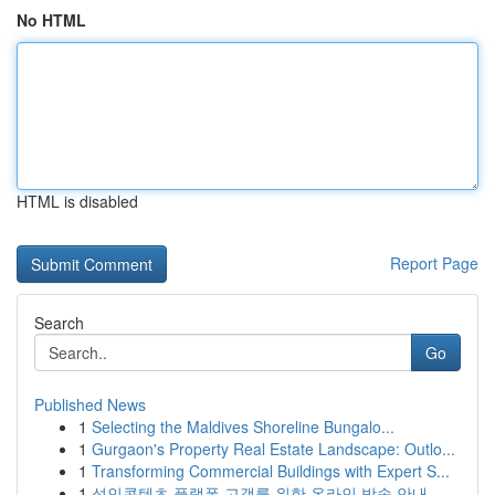
No HTML
HTML is disabled
Report Page
Search
Go
Published News
1
Selecting the Maldives Shoreline Bungalo...
1
Gurgaon's Property Real Estate Landscape: Outlo...
1
Transforming Commercial Buildings with Expert S...
1
성인콘텐츠 플랫폼 고객를 위한 온라인 방송 안내