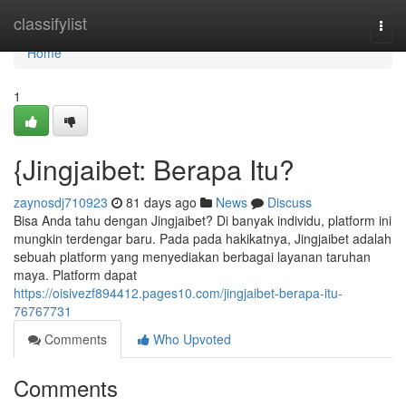
Home
classifylist
Togg
navi
Home
1
{Jingjaibet: Berapa Itu?
zaynosdj710923
81 days ago
News
Discuss
Bisa Anda tahu dengan Jingjaibet? Di banyak individu, platform ini
mungkin terdengar baru. Pada pada hakikatnya, Jingjaibet adalah
sebuah platform yang menyediakan berbagai layanan taruhan
maya. Platform dapat
https://oisivezf894412.pages10.com/jingjaibet-berapa-itu-
76767731
Comments
Who Upvoted
Comments