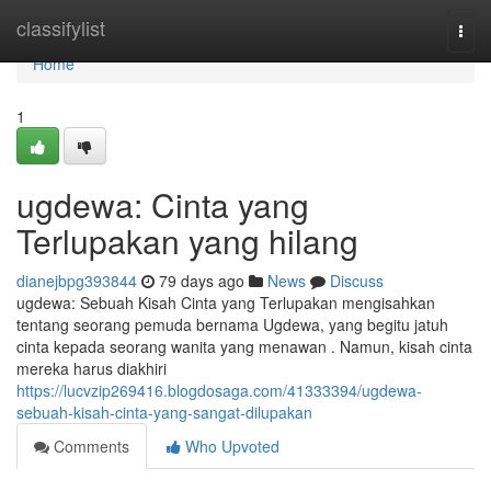
Home
classifylist
Togg
navi
Home
1
ugdewa: Cinta yang
Terlupakan yang hilang
dianejbpg393844
79 days ago
News
Discuss
ugdewa: Sebuah Kisah Cinta yang Terlupakan mengisahkan
tentang seorang pemuda bernama Ugdewa, yang begitu jatuh
cinta kepada seorang wanita yang menawan . Namun, kisah cinta
mereka harus diakhiri
https://lucvzip269416.blogdosaga.com/41333394/ugdewa-
sebuah-kisah-cinta-yang-sangat-dilupakan
Comments
Who Upvoted