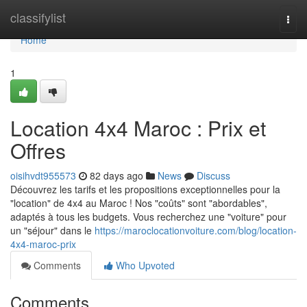
Home
classifylist
Togg
navi
Home
1
Location 4x4 Maroc : Prix et
Offres
oisihvdt955573
82 days ago
News
Discuss
Découvrez les tarifs et les propositions exceptionnelles pour la
"location" de 4x4 au Maroc ! Nos "coûts" sont "abordables",
adaptés à tous les budgets. Vous recherchez une "voiture" pour
un "séjour" dans le
https://maroclocationvoiture.com/blog/location-
4x4-maroc-prix
Comments
Who Upvoted
Comments