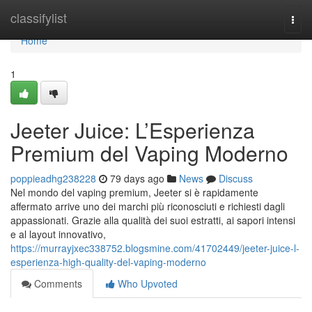
Home
classifylist
Togg
navi
Home
1
Jeeter Juice: L’Esperienza
Premium del Vaping Moderno
poppieadhg238228
79 days ago
News
Discuss
Nel mondo del vaping premium, Jeeter si è rapidamente
affermato arrive uno dei marchi più riconosciuti e richiesti dagli
appassionati. Grazie alla qualità dei suoi estratti, ai sapori intensi
e al layout innovativo,
https://murrayjxec338752.blogsmine.com/41702449/jeeter-juice-l-
esperienza-high-quality-del-vaping-moderno
Comments
Who Upvoted