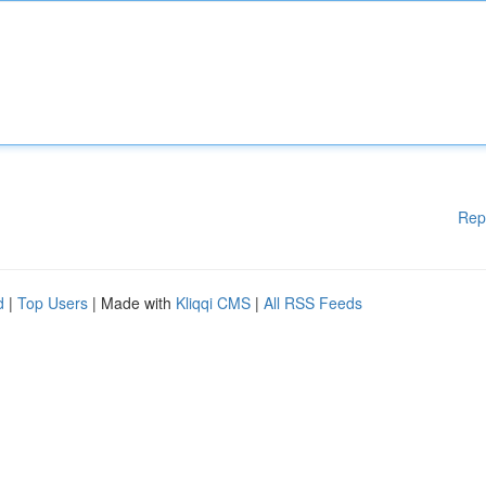
Rep
d
|
Top Users
| Made with
Kliqqi CMS
|
All RSS Feeds