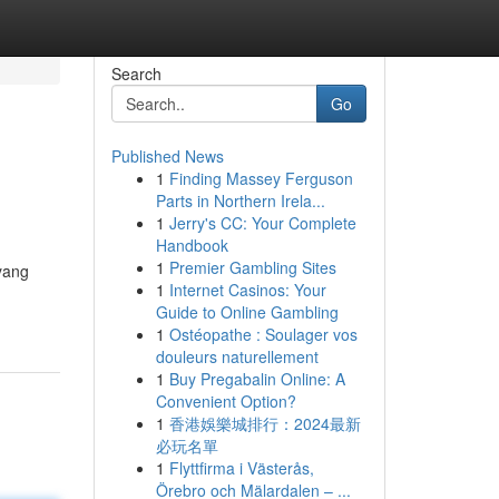
Search
Go
Published News
1
Finding Massey Ferguson
Parts in Northern Irela...
1
Jerry's CC: Your Complete
Handbook
1
Premier Gambling Sites
yang
1
Internet Casinos: Your
Guide to Online Gambling
1
Ostéopathe : Soulager vos
douleurs naturellement
1
Buy Pregabalin Online: A
Convenient Option?
1
香港娛樂城排行：2024最新
必玩名單
1
Flyttfirma i Västerås,
Örebro och Mälardalen – ...