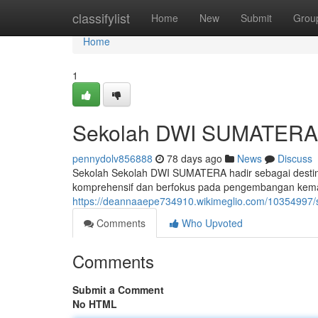
Home
classifylist
Home
New
Submit
Grou
Home
1
Sekolah DWI SUMATERA: 
pennydolv856888
78 days ago
News
Discuss
Sekolah Sekolah DWI SUMATERA hadir sebagai destina
komprehensif dan berfokus pada pengembangan kem
https://deannaaepe734910.wikimeglio.com/10354997
Comments
Who Upvoted
Comments
Submit a Comment
No HTML