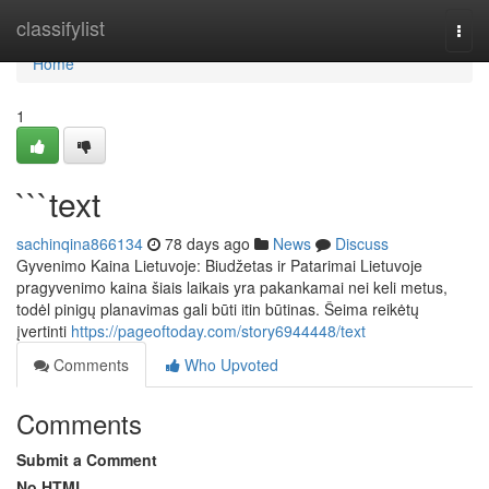
Home
classifylist
Togg
navi
Home
1
```text
sachinqina866134
78 days ago
News
Discuss
Gyvenimo Kaina Lietuvoje: Biudžetas ir Patarimai Lietuvoje
pragyvenimo kaina šiais laikais yra pakankamai nei keli metus,
todėl pinigų planavimas gali būti itin būtinas. Šeima reikėtų
įvertinti
https://pageoftoday.com/story6944448/text
Comments
Who Upvoted
Comments
Submit a Comment
No HTML